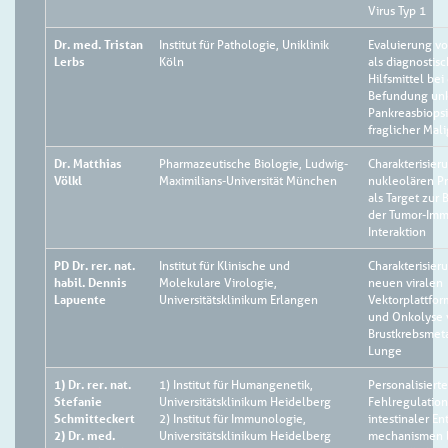
Virus Typ 1
Dr. med. Tristan
Institut für Pathologie, Uniklinik
Evaluierung vo
Lerbs
Köln
als diagnostis
Hilfsmittel bei
Befundung unk
Pankreasbiopsi
fraglicher Mali
Dr. Matthias
Pharmazeutische Biologie, Ludwig-
Charakterisier
Völkl
Maximilians-Universität München
nukleolären P
als Target zur
der Tumor-Imm
Interaktion
PD Dr. rer. nat.
Institut für Klinische und
Charakterisier
habil. Dennis
Molekulare Virologie,
neuen viralen
Lapuente
Universitätsklinikum Erlangen
Vektorplattfor
und Onkolyse 
Brustkrebsmeta
Lunge
1) Dr. rer. nat.
1) Institut für Humangenetik,
Personalisiert
Stefanie
Universitätsklinikum Heidelberg
Fehlregulatio
Schmitteckert
2) Institut für Immunologie,
intestinaler E
2) Dr. med.
Universitätsklinikum Heidelberg
mechanismen b