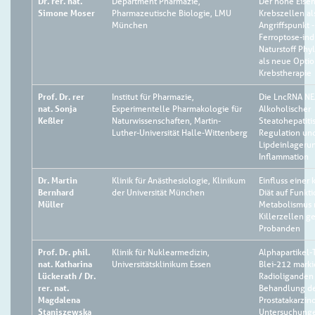
Dr. rer. nat.
Department Pharmazie,
Der hohe Eisen
Simone Moser
Pharmazeutische Biologie, LMU
Krebszellen al
München
Angriffspunkt -
Ferroptose-in
Naturstoff Phy
als neue Optio
Krebstherapie
Prof. Dr. rer
Institut für Pharmazie,
Die LncRNA NEA
nat. Sonja
Experimentelle Pharmakologie für
Alkoholischer
Keßler
Naturwissenschaften, Martin-
Steatohepatiti
Luther-Universität Halle-Wittenberg
Regulation und
Lipdeinlageru
Inflammation
Dr. Martin
Klinik für Anästhesiologie, Klinikum
Einfluss einer
Bernhard
der Universität München
Diät auf Funkt
Müller
Metabolismus n
Killerzellen g
Probanden
Prof. Dr. phil.
Klinik für Nuklearmedizin,
Alphapartikel-
nat. Katharina
Universitätsklinikum Essen
Blei-212 marki
Lückerath / Dr.
Radioliganden
rer. nat.
Behandlung d
Magdalena
Prostatakarzin
Staniszewska
Untersuchung