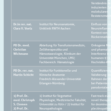
Verständnis de
induzierten Zy
molekularen
Resistenzmec
Dr.in rer. nat.
Institut für Neuroanatomie,
Einfluss von m
Clara V. Voelz
Uniklinik RWTH Aachen
Neuroinflamma
Kontext von
Rückenmarksv
PD Dr. med.
Abteilung für Transfusionsmedizin,
Onkogene Me
Christian
Zelltherapeutika und
und pharmakol
Wichmann
Hämostaseologie, Klinikum der
Interferenz in
Universität München, LMU;
humanen t(11;
Fachbereich: Hämatologie
Hochrisiko-AM
PD Dr. rer. nat.
Institut für Funktionelle und
Quantifizierun
Martin Schicht
Klinische Anatomie
Validierung vo
Friedrich-Alexander-Universität
Rahmen der W
Erlangen-Nürnberg
bei Patienten 
parodontalen 
1) Prof. Dr.
1) Institut für Vegetative
Fast-track eval
med. Christoph
Physiologie, Medizinische Fakultät,
novel therapeu
S. Clemen
Universität zu Köln / 2) Institut für
for desminopa
2) Prof. Dr.
Neuropathologie
plectinopathie