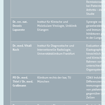
Remissionsauf
bei Patienten m
Arthritis – di
Studie
Dr. rer. nat.
Institut für Klinische und
Synergie von
Dennis
Molekulare Virologie, Uniklinik
gewebeständig
Lapuente
Erlangen
und Immun-Ch
Inhibitoren g
in der Lunge
Dr. med. Vitali
Institut für Diagnostische und
Evaluation ei
Koch
Intervetionelle Radiologie,
Elastographie 
Universitätsklinikum Frankfurt
hinsichtlich A
und klinische
Rahmen von E
unterschiedlic
Organsysteme
PD Dr. med.
Klinikum rechts der Isar, TU
CD83 Induktio
Thiel / Dr. med.
München
Differenzieru
Graßmann
immunogenen s
von pädiatris
gegenüber zyt
Zellen