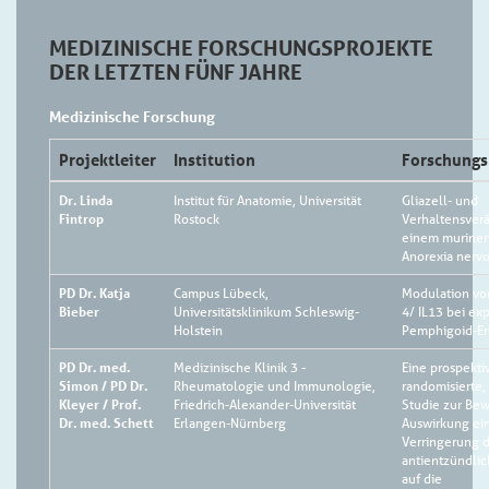
MEDIZINISCHE FORSCHUNGSPROJEKTE
DER LETZTEN FÜNF JAHRE
Medizinische Forschung
Projektleiter
Institution
Forschungs
Dr. Linda
Institut für Anatomie, Universität
Gliazell- und
Fintrop
Rostock
Verhaltensver
einem murinen
Anorexia nerv
PD Dr. Katja
Campus Lübeck,
Modulation von
Bieber
Universitätsklinikum Schleswig-
4/ IL13 bei ex
Holstein
Pemphigoid-E
PD Dr. med.
Medizinische Klinik 3 -
Eine prospekti
Simon / PD Dr.
Rheumatologie und Immunologie,
randomisierte, 
Kleyer / Prof.
Friedrich-Alexander-Universität
Studie zur Be
Dr. med. Schett
Erlangen-Nürnberg
Auswirkung ei
Verringerung 
antientzündli
auf die