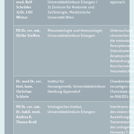
med. Rolf
Universitätsklinikum Erlangen /
approach
Schröder
3) Zentrum für Anatomie und
3) Dr. Lilli
Zellbiologie, Medizinische
Winter
Universität Wien
PD Dr. rer. nat.
Rheumatologie und Immunologie,
Untersuchung d
Ulrike Steffen
Universitätsklinikum Erlangen
chronischer E
die intrinsisch
Resorptionsakti
Osteoklasten a
Ansatzpunkt fü
Behandlung v
Knochenverlus
rheumatischen
Dr. med Dr. rer.
Institut für
Charakterisier
biol. hum.
Humangenetik, Universitätsklinikum
neuartigen ne
Christian
Hamburg-Eppendorf
Cholestase dur
Schlein
im MALRD1-G
PD Dr. rer. nat.
Virologisches Institut,
Interferenz mi
Dr. habil. med.
Universitätsklinikum Erlangen
des viralen Pro
Andrea K.
Auswirkungen 
Thoma-Kreß
Transmission u
des onkogenen
Humanes T-Zel